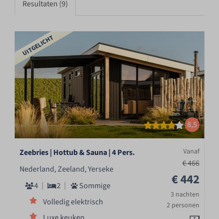
Resultaten (9)
UITGELICHT
8,5
Vanaf
Zeebries | Hottub & Sauna | 4 Pers.
€ 466
Nederland, Zeeland, Yerseke
€ 442
4
2
Sommige
3 nachten
Volledig elektrisch
2 personen
Luxe keuken