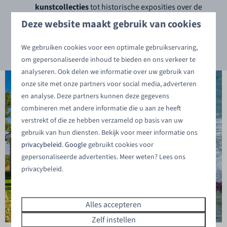
kunstcollecties
tot historische exposities over de
regio, dit museum biedt een interessant kijkje in de
Deze website maakt gebruik van cookies
Zeeuwse tradities.
We gebruiken cookies voor een optimale gebruikservaring,
om gepersonaliseerde inhoud te bieden en ons verkeer te
analyseren. Ook delen we informatie over uw gebruik van
onze site met onze partners voor social media, adverteren
en analyse. Deze partners kunnen deze gegevens
combineren met andere informatie die u aan ze heeft
verstrekt of die ze hebben verzameld op basis van uw
gebruik van hun diensten. Bekijk voor meer informatie ons
privacybeleid
.
Google
gebruikt cookies voor
gepersonaliseerde advertenties. Meer weten? Lees ons
privacybeleid.
Alles accepteren
Zelf instellen