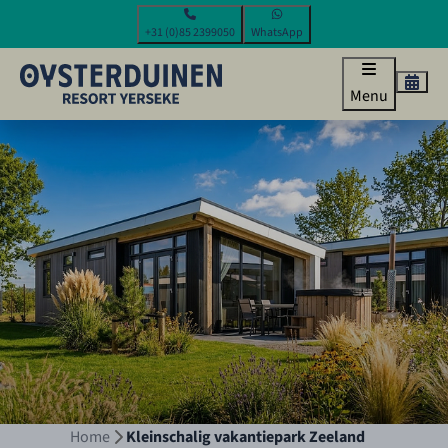
+31 (0)85 2399050
WhatsApp
Menu
Home
Kleinschalig vakantiepark Zeeland